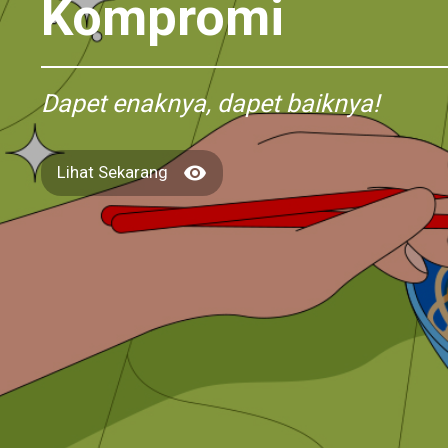
Kompromi
Dapet enaknya, dapet baiknya!

Lihat Sekarang